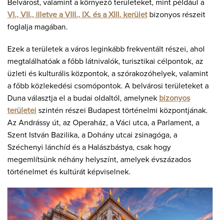
Belvárost, valamint a környező területeket, mint például a
VI., VII., illetve a VIII., IX. és a XIII. kerület
bizonyos részeit
foglalja magában.
Ezek a területek a város leginkább frekventált részei, ahol
megtalálhatóak a főbb látnivalók, turisztikai célpontok, az
üzleti és kulturális központok, a szórakozóhelyek, valamint
a főbb közlekedési csomópontok. A belvárosi területeket a
Duna választja el a budai oldaltól, amelynek
bizonyos
területei
szintén részei Budapest történelmi központjának.
Az Andrássy út, az Operaház, a Váci utca, a Parlament, a
Szent István Bazilika, a Dohány utcai zsinagóga, a
Széchenyi lánchíd és a Halászbástya, csak hogy
megemlítsünk néhány helyszínt, amelyek évszázados
történelmet és kultúrát képviselnek.