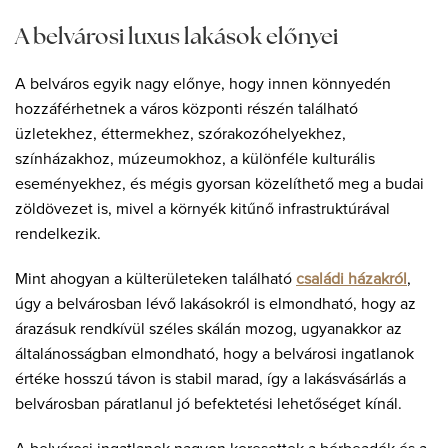
A belvárosi luxus lakások előnyei
A belváros egyik nagy előnye, hogy innen könnyedén
hozzáférhetnek a város központi részén található
üzletekhez, éttermekhez, szórakozóhelyekhez,
színházakhoz, múzeumokhoz, a különféle kulturális
eseményekhez, és mégis gyorsan közelíthető meg a budai
zöldövezet is, mivel a környék kitűnő infrastruktúrával
rendelkezik.
Mint ahogyan a külterületeken található
családi házakról
,
úgy a belvárosban lévő lakásokról is elmondható, hogy az
árazásuk rendkívül széles skálán mozog, ugyanakkor az
általánosságban elmondható, hogy a belvárosi ingatlanok
értéke hosszú távon is stabil marad, így a lakásvásárlás a
belvárosban páratlanul jó befektetési lehetőséget kínál.