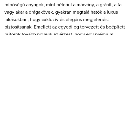
minőségű anyagok, mint például a márvány, a gránit, a fa
vagy akár a drágakövek, gyakran megtalálhatók a luxus
lakásokban, hogy exkluzív és elegáns megjelenést
biztosítsanak. Emellett az egyedileg tervezett és beépített
bútorok tovább növelik az érzést, hogy egy prémium
kategóriás lakásban tartózkodunk.
A luxus lakásokban sok esetben különleges funkciók és
szolgáltatások is megtalálhatók, mint például saját wellness-