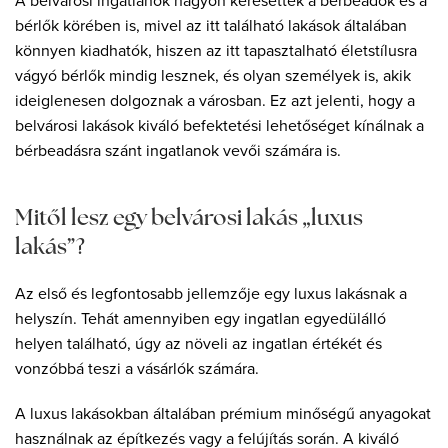
A belvárosi ingatlanok nagyon keresettek a bérbeadók és a
bérlők körében is, mivel az itt található lakások általában
könnyen kiadhatók, hiszen az itt tapasztalható életstílusra
vágyó bérlők mindig lesznek, és olyan személyek is, akik
ideiglenesen dolgoznak a városban. Ez azt jelenti, hogy a
belvárosi lakások kiváló befektetési lehetőséget kínálnak a
bérbeadásra szánt ingatlanok vevői számára is.
Mitől lesz egy belvárosi lakás „luxus
lakás”?
Az első és legfontosabb jellemzője egy luxus lakásnak a
helyszín. Tehát amennyiben egy ingatlan egyedülálló
helyen található, úgy az növeli az ingatlan értékét és
vonzóbbá teszi a vásárlók számára.
A luxus lakásokban általában prémium minőségű anyagokat
használnak az építkezés vagy a felújítás során. A kiváló