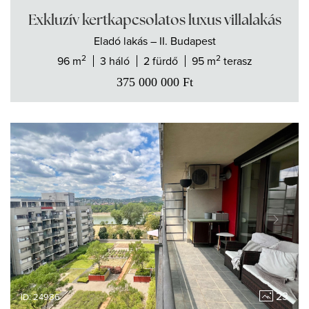
Exkluzív kertkapcsolatos luxus villalakás
Eladó
lakás
– II. Budapest
2
2
96 m
3 háló
2 fürdő
95 m
terasz
375 000 000
Ft
23
ID: 24986