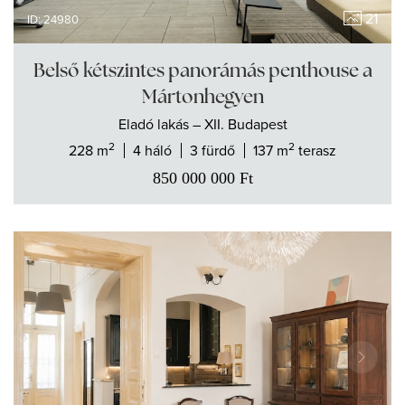
21
ID: 24980
Belső kétszintes panorámás penthouse a
Mártonhegyen
Eladó
lakás
– XII. Budapest
2
2
228 m
4 háló
3 fürdő
137 m
terasz
850 000 000
Ft