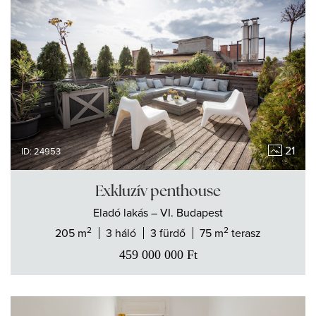
21
ID: 24953
Exkluzív penthouse
Eladó
lakás
– VI. Budapest
2
2
205 m
3 háló
3 fürdő
75 m
terasz
459 000 000
Ft