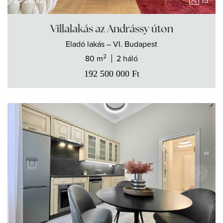
15
ID: 24982
Villalakás az Andrássy úton
Eladó
lakás
– VI. Budapest
2
80 m
2 háló
192 500 000
Ft