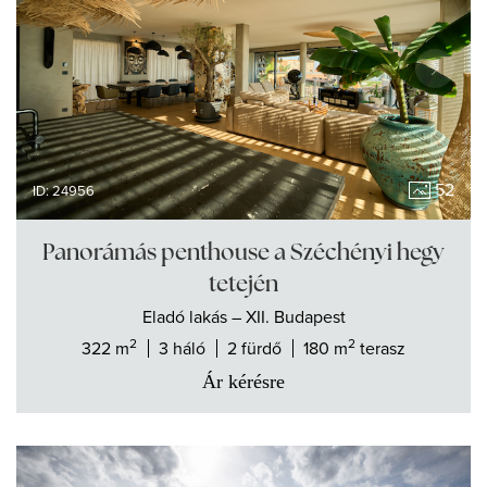
52
ID: 24956
Panorámás penthouse a Széchényi hegy
tetején
Eladó
lakás
– XII. Budapest
2
2
322 m
3 háló
2 fürdő
180 m
terasz
Ár kérésre