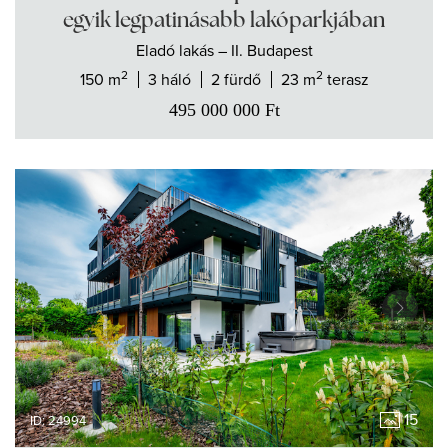
egyik legpatinásabb lakóparkjában
Eladó
lakás
– II. Budapest
2
2
150 m
3 háló
2 fürdő
23 m
terasz
495 000 000
Ft
15
ID: 24994