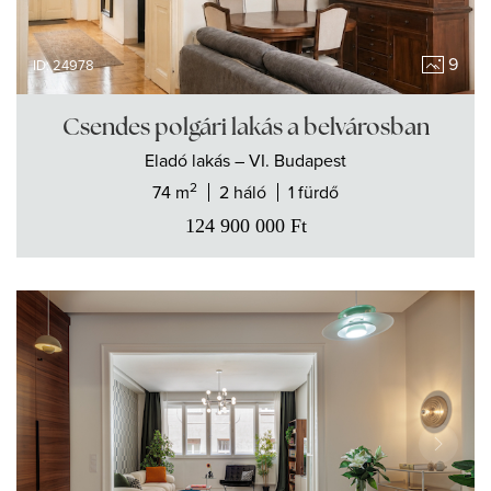
9
ID: 24978
Csendes polgári lakás a belvárosban
Eladó
lakás
– VI. Budapest
2
74 m
2 háló
1 fürdő
124 900 000
Ft