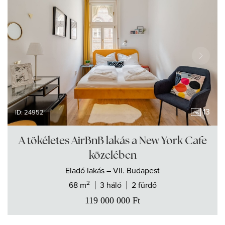
13
ID: 24952
A tökéletes AirBnB lakás a New York Cafe
közelében
Eladó
lakás
– VII. Budapest
2
68 m
3 háló
2 fürdő
119 000 000
Ft