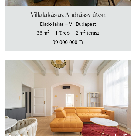
Villalakás az Andrássy úton
Eladó
lakás
– VI. Budapest
2
2
36 m
1 fürdő
2 m
terasz
99 000 000
Ft