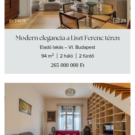
29
ID: 24975
Modern elegancia a Liszt Ferenc téren
Eladó
lakás
– VI. Budapest
2
94 m
2 háló
2 fürdő
265 000 000
Ft