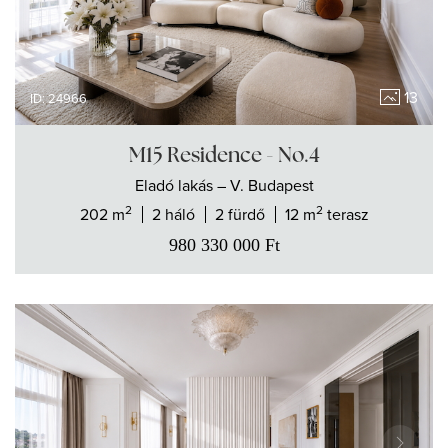
13
ID: 24966
M15 Residence - No.4
Eladó
lakás
– V. Budapest
2
2
202 m
2 háló
2 fürdő
12 m
terasz
980 330 000
Ft