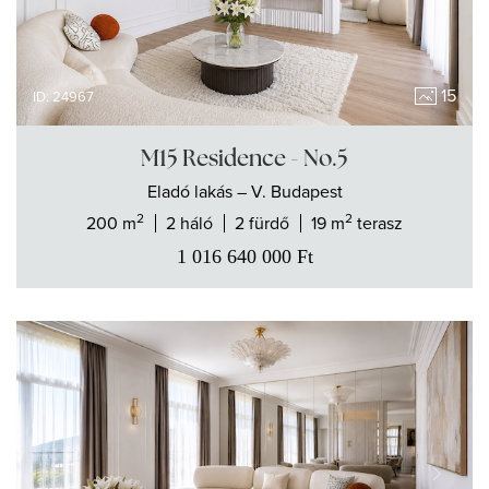
15
ID: 24967
M15 Residence - No.5
Eladó
lakás
– V. Budapest
2
2
200 m
2 háló
2 fürdő
19 m
terasz
1 016 640 000
Ft