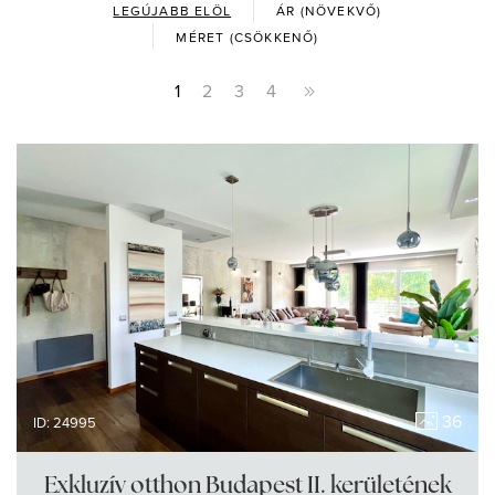
LEGÚJABB ELÖL
ÁR (NÖVEKVŐ)
MÉRET (CSÖKKENŐ)
1
2
3
4
36
ID: 24995
Exkluzív otthon Budapest II. kerületének