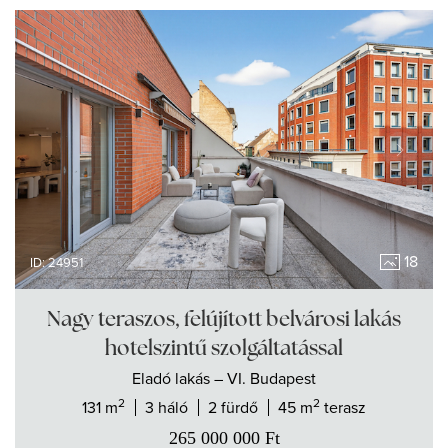
18
ID: 24951
Nagy teraszos, felújított belvárosi lakás
hotelszintű szolgáltatással
Eladó
lakás
– VI. Budapest
2
2
131 m
3 háló
2 fürdő
45 m
terasz
265 000 000
Ft