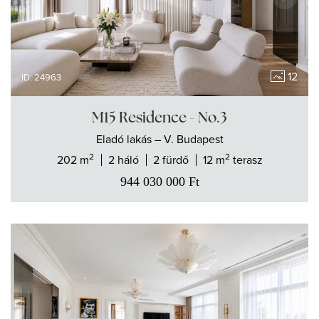
12
ID: 24963
M15 Residence - No.3
Eladó
lakás
– V. Budapest
2
2
202 m
2 háló
2 fürdő
12 m
terasz
944 030 000
Ft