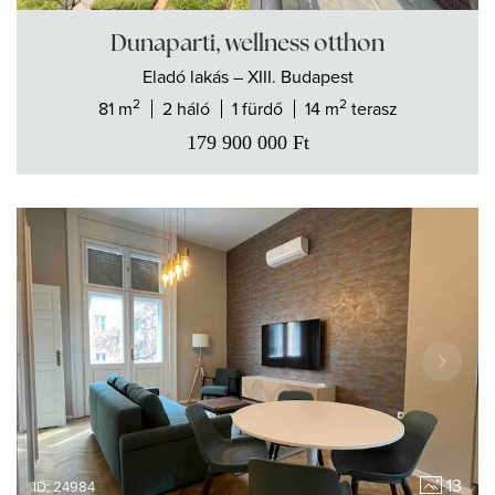
Dunaparti, wellness otthon
Eladó
lakás
– XIII. Budapest
2
2
81 m
2 háló
1 fürdő
14 m
terasz
179 900 000
Ft
13
ID: 24984