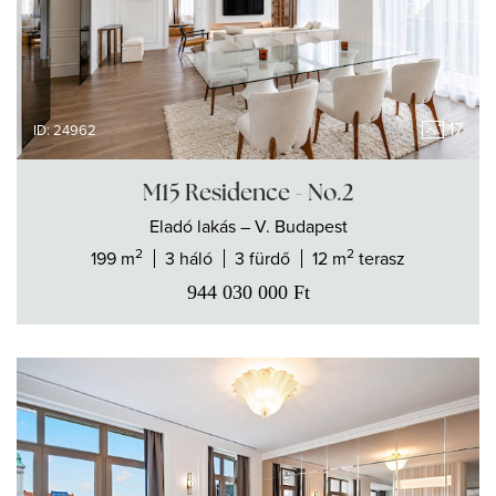
17
ID: 24962
M15 Residence - No.2
Eladó
lakás
– V. Budapest
2
2
199 m
3 háló
3 fürdő
12 m
terasz
944 030 000
Ft