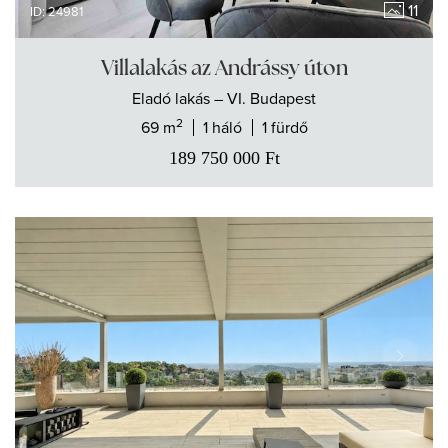
11
ID: 24981
Villalakás az Andrássy úton
Eladó
lakás
– VI. Budapest
2
69 m
1 háló
1 fürdő
189 750 000
Ft