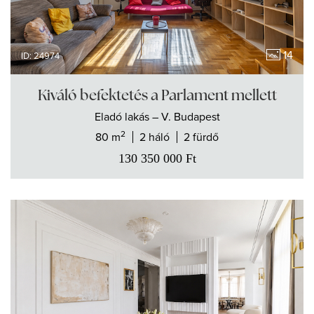
14
ID: 24974
Kiváló befektetés a Parlament mellett
Eladó
lakás
– V. Budapest
2
80 m
2 háló
2 fürdő
130 350 000
Ft