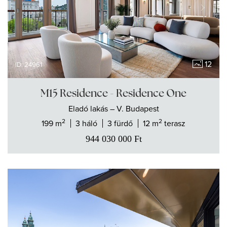
12
ID: 24961
M15 Residence - Residence One
Eladó
lakás
– V. Budapest
2
2
199 m
3 háló
3 fürdő
12 m
terasz
944 030 000
Ft