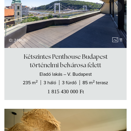
11
ID: 24960
Kétszintes Penthouse Budapest
történelmi belvárosa felett
Eladó
lakás
– V. Budapest
2
2
235 m
3 háló
3 fürdő
85 m
terasz
1 815 430 000
Ft