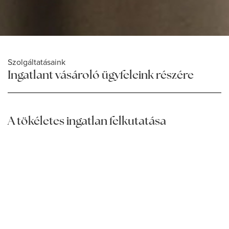
Szolgáltatásaink
Ingatlant vásároló ügyfeleink részére
A tökéletes ingatlan felkutatása
Kiemelten fontosnak tartjuk, hogy megismerjük ügyfeleink
ingatlan vásárlással kapcsolatos céljait, elvárásait és
igényeit. Tudjuk, hogy különböző élethelyzetek léteznek és
ezek minden esetben egyedi keresési folyamatokat
igényelnek.
Teljeskörű szolgáltatást biztosítunk ügyfeleink részére,