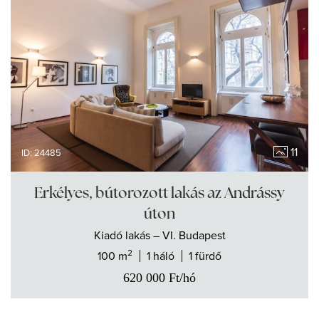
11
ID: 24485
Erkélyes, bútorozott lakás az Andrássy
úton
Kiadó
lakás
– VI. Budapest
2
100 m
1 háló
1 fürdő
620 000
Ft
/hó