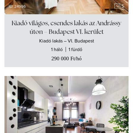
5
ID: 24996
Kiadó világos, csendes lakás az Andrássy
úton – Budapest VI. kerület
Kiadó
lakás
– VI. Budapest
1 háló
1 fürdő
290 000
Ft
/hó