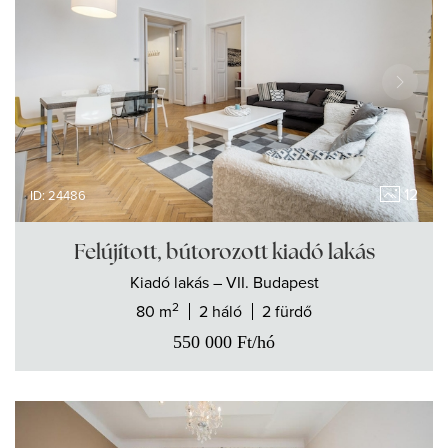
12
ID: 24486
Felújított, bútorozott kiadó lakás
Kiadó
lakás
– VII. Budapest
2
80 m
2 háló
2 fürdő
550 000
Ft
/hó