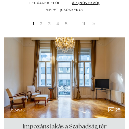
LEGÚJABB ELÖL
ÁR (NÖVEKVŐ)
MÉRET (CSÖKKENŐ)
1
2
3
4
5
…
11
25
ID: 24945
Impozáns lakás a Szabadság tér