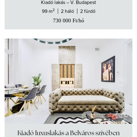
Kiadó
lakás
– V. Budapest
2
99 m
2 háló
2 fürdő
730 000
Ft
/hó
10
ID: 24105
Kiadó luxuslakás a Belváros szívében