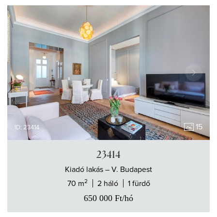
15
ID: 23414
23414
Kiadó
lakás
– V. Budapest
2
70 m
2 háló
1 fürdő
650 000
Ft
/hó