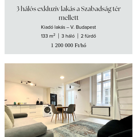
3 hálós exkluzív lakás a Szabadság tér
mellett
Kiadó
lakás
– V. Budapest
2
133 m
3 háló
2 fürdő
1 200 000
Ft
/hó