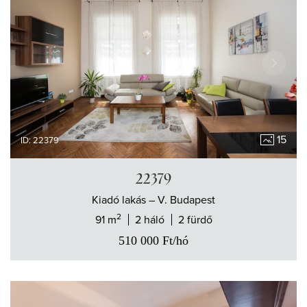
15
ID: 22379
22379
Kiadó
lakás
– V. Budapest
2
91 m
2 háló
2 fürdő
510 000
Ft
/hó