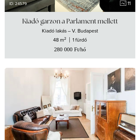
11
ID: 24579
Kiadó garzon a Parlament mellett
Kiadó
lakás
– V. Budapest
2
48 m
1 fürdő
280 000
Ft
/hó