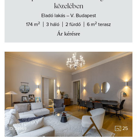
közelében
Eladó
lakás
– V. Budapest
2
2
174 m
3 háló
2 fürdő
6 m
terasz
Ár kérésre
25
ID: 24969