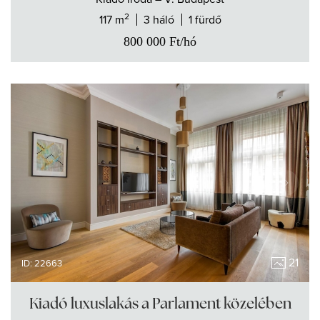
2
117 m
3 háló
1 fürdő
800 000
Ft
/hó
21
ID: 22663
Kiadó luxuslakás a Parlament közelében