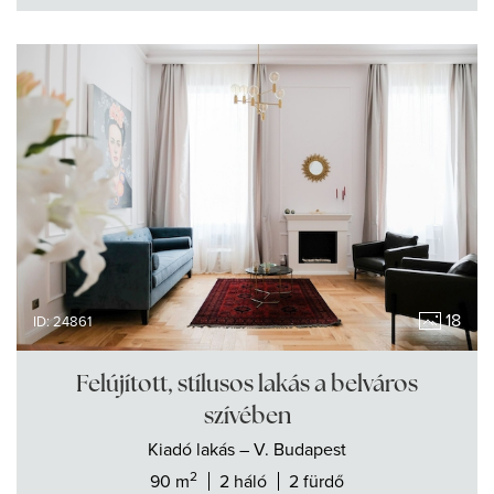
18
ID: 24861
Felújított, stílusos lakás a belváros
szívében
Kiadó
lakás
– V. Budapest
2
90 m
2 háló
2 fürdő