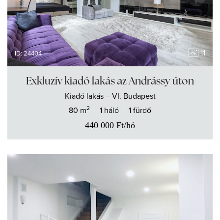
11
ID: 24404
Exkluzív kiadó lakás az Andrássy úton
Kiadó
lakás
– VI. Budapest
2
80 m
1 háló
1 fürdő
440 000
Ft
/hó