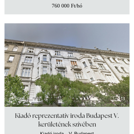
760 000
Ft
/hó
13
ID: 24471
Kiadó reprezentatív iroda Budapest V.
kerületének szívében
Kiadó
iroda
– V. Budapest