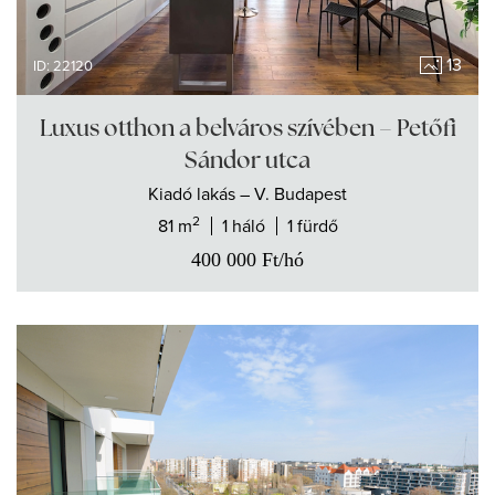
13
ID: 22120
Luxus otthon a belváros szívében – Petőfi
Sándor utca
Kiadó
lakás
– V. Budapest
2
81 m
1 háló
1 fürdő
400 000
Ft
/hó