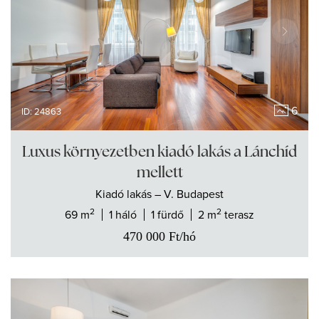
6
ID: 24863
Luxus környezetben kiadó lakás a Lánchíd
mellett
Kiadó
lakás
– V. Budapest
2
2
69 m
1 háló
1 fürdő
2 m
terasz
470 000
Ft
/hó