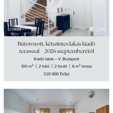
15
ID: 21658
Bútorozott, kétszintes lakás kiadó
terasszal – 2026 szeptemberétől
Kiadó
lakás
– V. Budapest
2
2
100 m
2 háló
2 fürdő
6 m
terasz
510 000
Ft
/hó