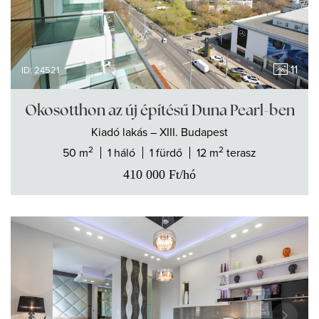
11
ID: 24521
Okosotthon az új építésű Duna Pearl-ben
Kiadó
lakás
– XIII. Budapest
2
2
50 m
1 háló
1 fürdő
12 m
terasz
410 000
Ft
/hó