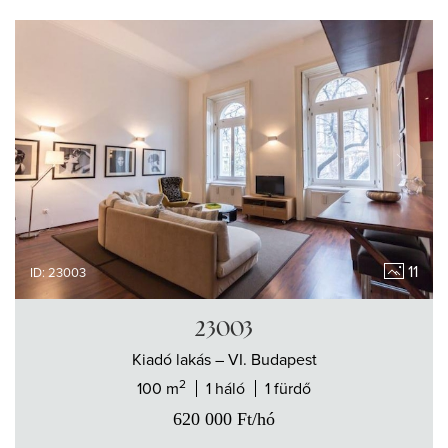
11
ID: 23003
23003
Kiadó
lakás
– VI. Budapest
2
100 m
1 háló
1 fürdő
620 000
Ft
/hó