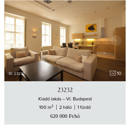
10
ID: 23232
23232
Kiadó
lakás
– VI. Budapest
2
100 m
2 háló
1 fürdő
620 000
Ft
/hó