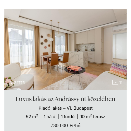
11
ID: 24775
Luxus lakás az Andrássy út közelében
Kiadó
lakás
– VI. Budapest
2
2
52 m
1 háló
1 fürdő
10 m
terasz
730 000
Ft
/hó