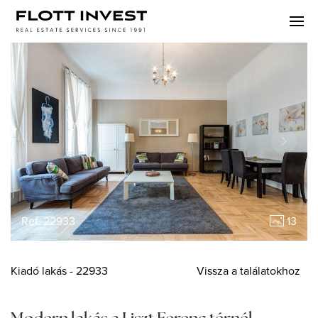
Ref. 22933
13
Kiadó
lakás
- 22933
Vissza a találatokhoz
Modern lakás a Liszt Ferenc térnél