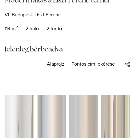
VI. Budapest ,Liszt Ferenc
2
114
m
-
2 háló
-
2 fürdő
Jelenleg bérbeadva
Alaprajz
|
Pontos cím lekérése