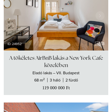
13
ID: 24952
A tökéletes AirBnB lakás a New York Cafe
közelében
Eladó
lakás
– VII. Budapest
2
68 m
3 háló
2 fürdő
119 000 000
Ft