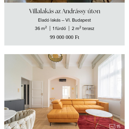
Villalakás az Andrássy úton
Eladó
lakás
– VI. Budapest
2
2
36 m
1 fürdő
2 m
terasz
99 000 000
Ft
15
ID: 24982