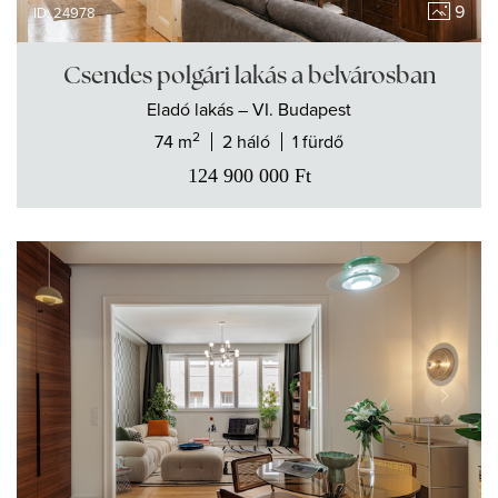
9
ID: 24978
Csendes polgári lakás a belvárosban
Eladó
lakás
– VI. Budapest
2
74 m
2 háló
1 fürdő
124 900 000
Ft