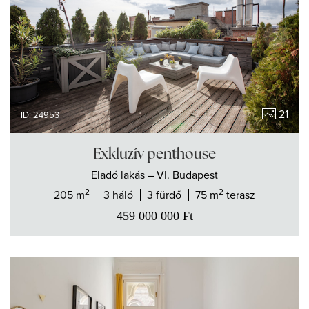
21
ID: 24953
Exkluzív penthouse
Eladó
lakás
– VI. Budapest
2
2
205 m
3 háló
3 fürdő
75 m
terasz
459 000 000
Ft