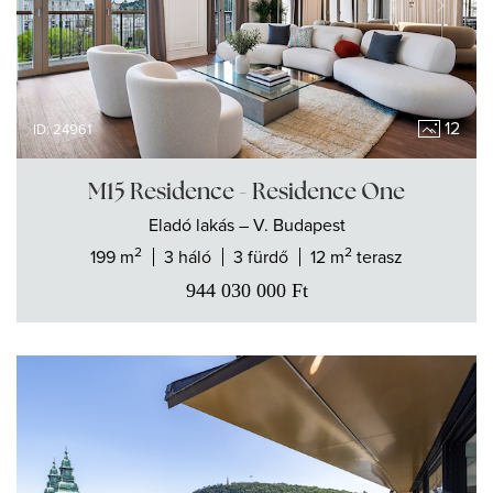
12
ID: 24961
M15 Residence - Residence One
Eladó
lakás
– V. Budapest
2
2
199 m
3 háló
3 fürdő
12 m
terasz
944 030 000
Ft