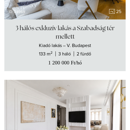
25
ID: 24969
3 hálós exkluzív lakás a Szabadság tér
mellett
Kiadó
lakás
– V. Budapest
2
133 m
3 háló
2 fürdő
1 200 000
Ft
/hó