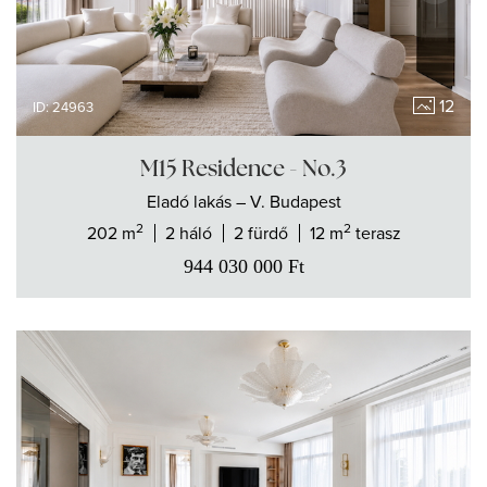
12
ID: 24963
M15 Residence - No.3
Eladó
lakás
– V. Budapest
2
2
202 m
2 háló
2 fürdő
12 m
terasz
944 030 000
Ft