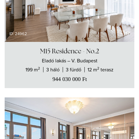
17
ID: 24962
M15 Residence - No.2
Eladó
lakás
– V. Budapest
2
2
199 m
3 háló
3 fürdő
12 m
terasz
944 030 000
Ft