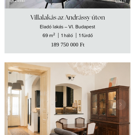
11
ID: 24981
Villalakás az Andrássy úton
Eladó
lakás
– VI. Budapest
2
69 m
1 háló
1 fürdő
189 750 000
Ft