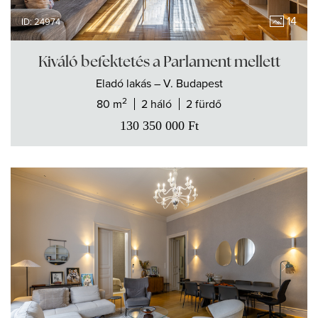
14
ID: 24974
Kiváló befektetés a Parlament mellett
Eladó
lakás
– V. Budapest
2
80 m
2 háló
2 fürdő
130 350 000
Ft