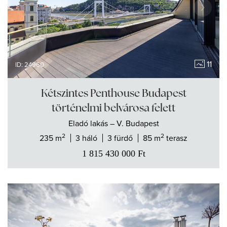
11
ID: 24960
Kétszintes Penthouse Budapest
történelmi belvárosa felett
Eladó
lakás
– V. Budapest
2
2
235 m
3 háló
3 fürdő
85 m
terasz
1 815 430 000
Ft