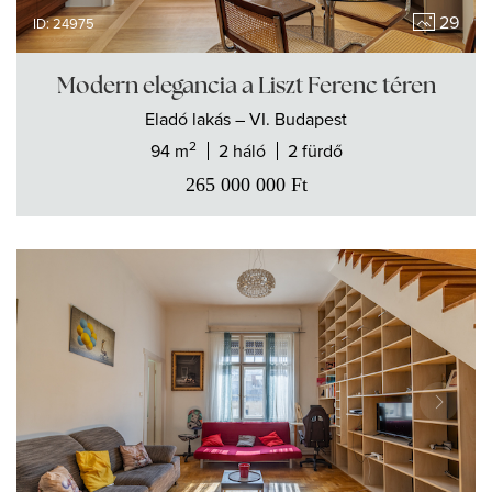
29
ID: 24975
Modern elegancia a Liszt Ferenc téren
Eladó
lakás
– VI. Budapest
2
94 m
2 háló
2 fürdő
265 000 000
Ft