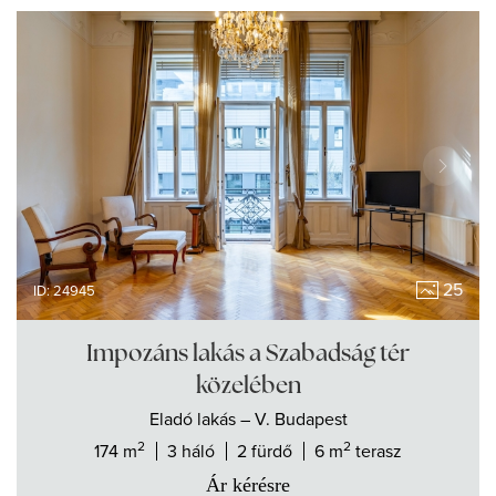
25
ID: 24945
Impozáns lakás a Szabadság tér
közelében
Eladó
lakás
– V. Budapest
2
2
174 m
3 háló
2 fürdő
6 m
terasz
Ár kérésre