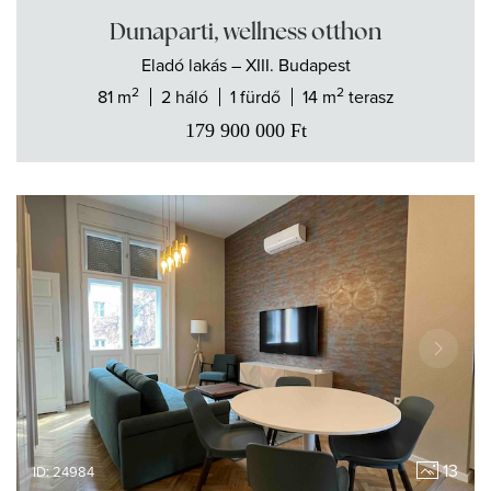
Dunaparti, wellness otthon
Eladó
lakás
– XIII. Budapest
2
2
81 m
2 háló
1 fürdő
14 m
terasz
179 900 000
Ft
13
ID: 24984