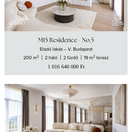
15
ID: 24967
M15 Residence - No.5
Eladó
lakás
– V. Budapest
2
2
200 m
2 háló
2 fürdő
19 m
terasz
1 016 640 000
Ft