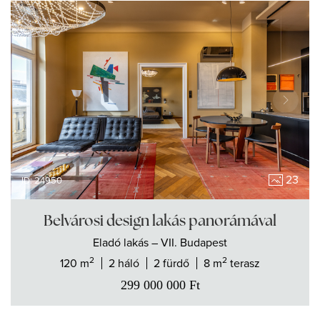
23
ID: 24950
Belvárosi design lakás panorámával
Eladó
lakás
– VII. Budapest
2
2
120 m
2 háló
2 fürdő
8 m
terasz
299 000 000
Ft