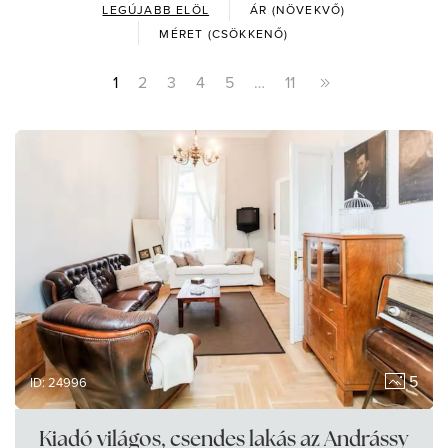
LEGÚJABB ELÖL
ÁR (NÖVEKVŐ)
MÉRET (CSÖKKENŐ)
1
2
3
4
5
…
11
5
ID: 24996
Kiadó világos, csendes lakás az Andrássy