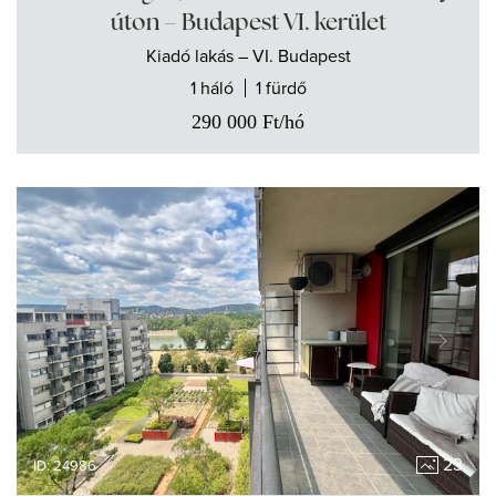
úton – Budapest VI. kerület
Kiadó
lakás
– VI. Budapest
1 háló
1 fürdő
290 000
Ft
/hó
23
ID: 24986