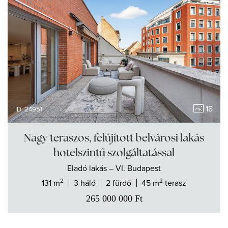
18
ID: 24951
Nagy teraszos, felújított belvárosi lakás
hotelszintű szolgáltatással
Eladó
lakás
– VI. Budapest
2
2
131 m
3 háló
2 fürdő
45 m
terasz
265 000 000
Ft