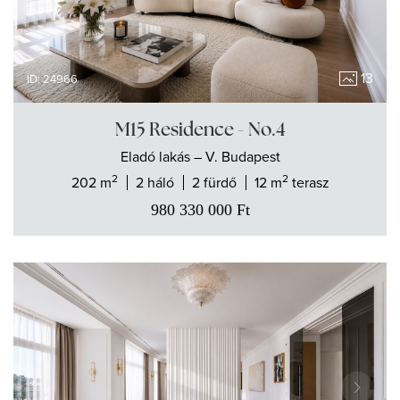
13
ID: 24966
M15 Residence - No.4
Eladó
lakás
– V. Budapest
2
2
202 m
2 háló
2 fürdő
12 m
terasz
980 330 000
Ft