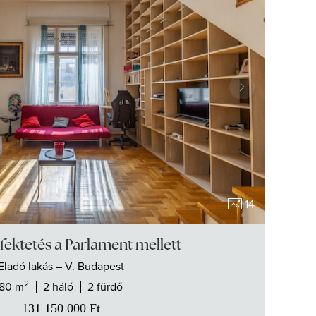
14
fektetés a Parlament mellett
Eladó
lakás
– V. Budapest
2
80 m
2 háló
2 fürdő
131 150 000
Ft