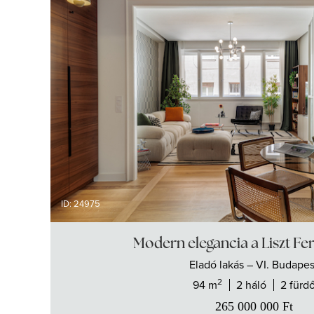
ID: 24975
Modern elegancia a Liszt Fe
Eladó
lakás
– VI. Budapes
2
94 m
2 háló
2 fürd
265 000 000
Ft