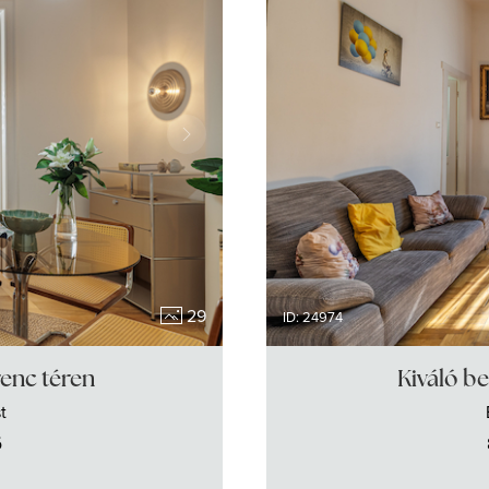
29
ID: 24974
renc téren
Kiváló be
t
ő