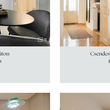
11
ID: 24978
 úton
Csendes 
t