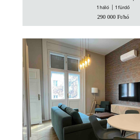
1 háló
1 fürdő
290 000
Ft
/hó