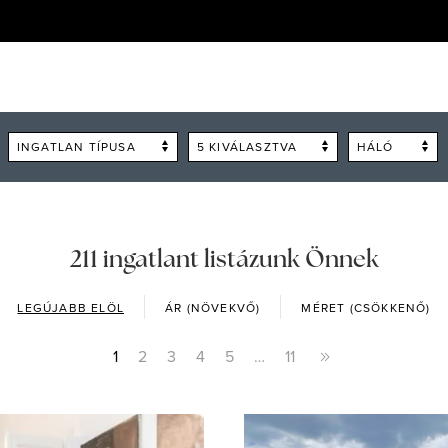
INGATLAN TÍPUSA
5 KIVÁLASZTVA
HÁLÓ
211 ingatlant listázunk Önnek
LEGÚJABB ELÖL
ÁR (NÖVEKVŐ)
MÉRET (CSÖKKENŐ)
1
2
3
4
5
…
11