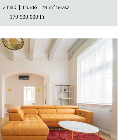
2
2 háló
1 fürdő
14 m
terasz
179 900 000
Ft