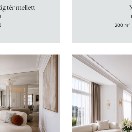
ág tér mellett
t
2
ő
200 m