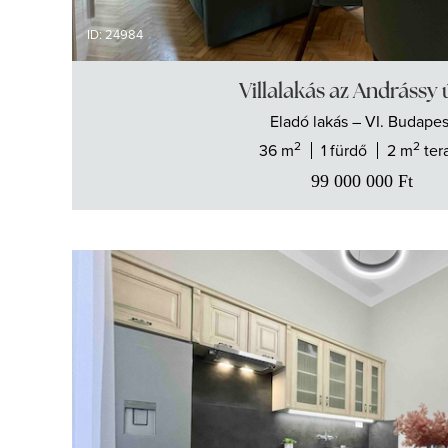
ID: 24984
Villalakás az Andrássy
Eladó
lakás
– VI. Budapes
2
2
36 m
1 fürdő
2 m
ter
99 000 000
Ft