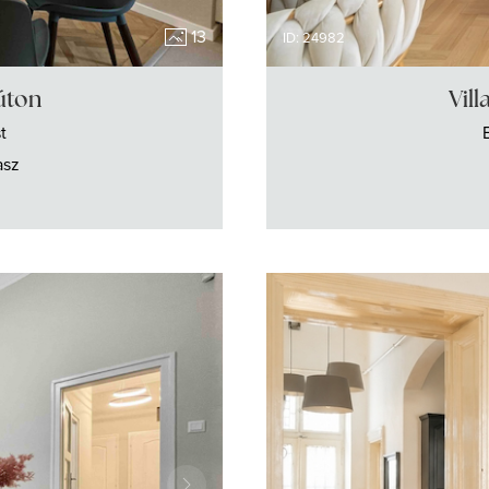
13
ID: 24982
 úton
Vill
t
asz