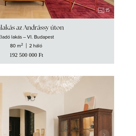
15
alakás az Andrássy úton
Eladó
lakás
– VI. Budapest
2
80 m
2 háló
192 500 000
Ft