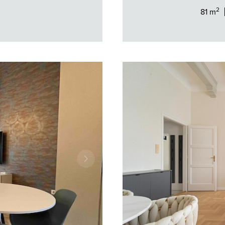
2
81 m