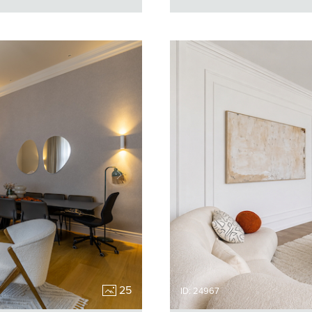
25
ID: 24967