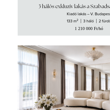
3 hálós exkluzív lakás a Szabads
Kiadó
lakás
– V. Budapes
2
133 m
3 háló
2 fürd
1 210 000
Ft
/hó