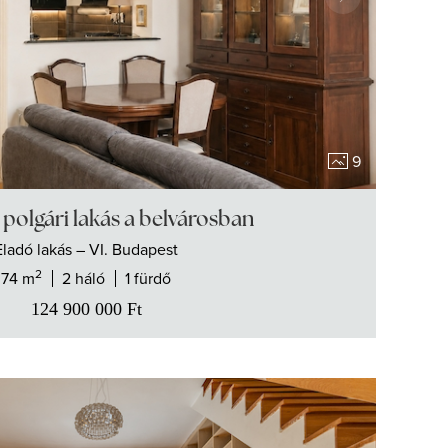
9
polgári lakás a belvárosban
Eladó
lakás
– VI. Budapest
2
74 m
2 háló
1 fürdő
124 900 000
Ft