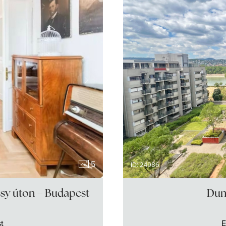
5
ID: 24986
ssy úton – Budapest
Dun
t
E