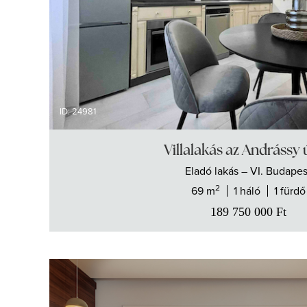
ID: 24981
Villalakás az Andrássy
Eladó
lakás
– VI. Budapes
2
69 m
1 háló
1 fürdő
189 750 000
Ft