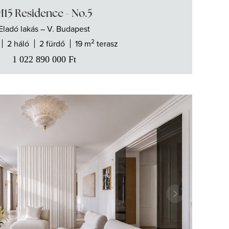
M15 Residence - No.5
Eladó
lakás
– V. Budapest
2
2 háló
2 fürdő
19 m
terasz
1 022 890 000
Ft