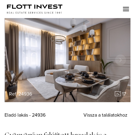
Ref. 24936
17
Eladó
lakás
- 24936
Vissza a találatokhoz
Gyönyörűen felújított luxuslakás a