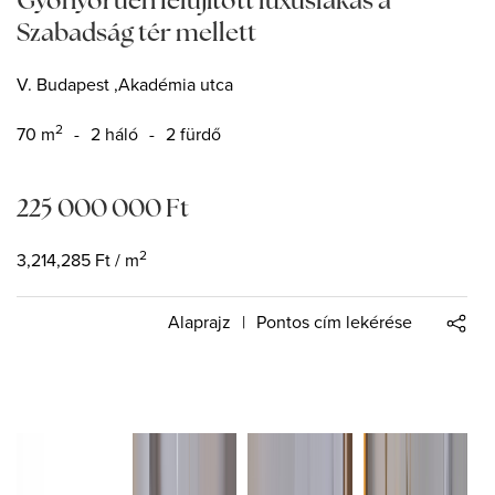
Szabadság tér mellett
V. Budapest ,Akadémia utca
2
70
m
-
2 háló
-
2 fürdő
225 000 000
Ft
2
3,214,285
Ft
/ m
Alaprajz
|
Pontos cím lekérése