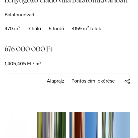
Balatonudvari
2
2
470
m
-
7 háló
-
5 fürdő
-
4159 m
telek
676 000 000
Ft
2
1,405,405
Ft
/ m
Alaprajz
|
Pontos cím lekérése