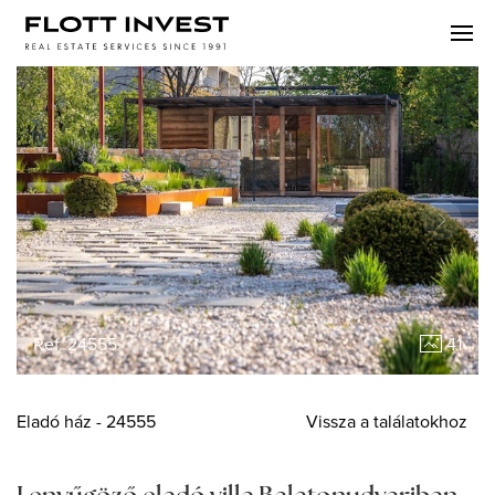
Ref. 24555
41
Eladó
ház
- 24555
Vissza a találatokhoz
Lenyűgöző eladó villa Balatonudvariban