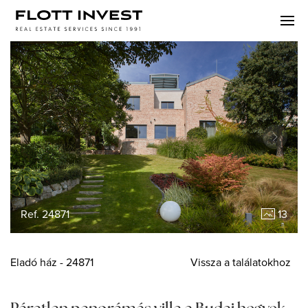
Ref. 24871
13
Eladó
ház
- 24871
Vissza a találatokhoz
Páratlan panorámás villa a Budai hegyek